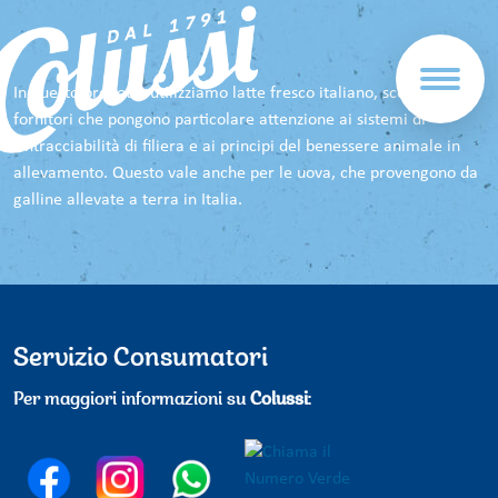
In questo prodotto utilizziamo latte fresco italiano, scegliendo
fornitori che pongono particolare attenzione ai sistemi di
rintracciabilità di filiera e ai principi del benessere animale in
allevamento. Questo vale anche per le uova, che provengono da
galline allevate a terra in Italia.
Servizio Consumatori
Per maggiori informazioni su
Colussi
: